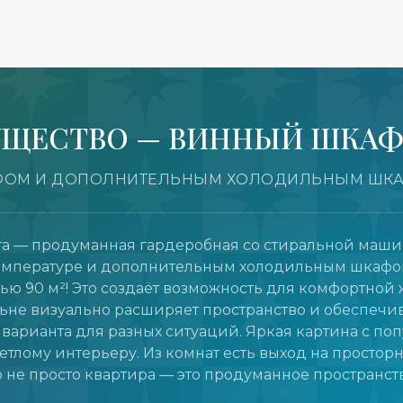
УЩЕСТВО — ВИННЫЙ ШКАФ
АФОМ И ДОПОЛНИТЕЛЬНЫМ ХОЛОДИЛЬНЫМ Ш
та — продуманная гардеробная со стиральной маш
емпературе и дополнительным холодильным шкафо
ю 90 м²! Это создаёт возможность для комфортной ж
не визуально расширяет пространство и обеспечива
варианта для разных ситуаций. Яркая картина с по
етлому интерьеру. Из комнат есть выход на простор
то не просто квартира — это продуманное простран