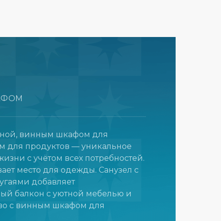
КАФОМ
иной, винным шкафом для
м для продуктов — уникальное
изни с учётом всех потребностей.
ет место для одежды. Санузел с
пугаями добавляет
ный балкон с уютной мебелью и
ство с винным шкафом для