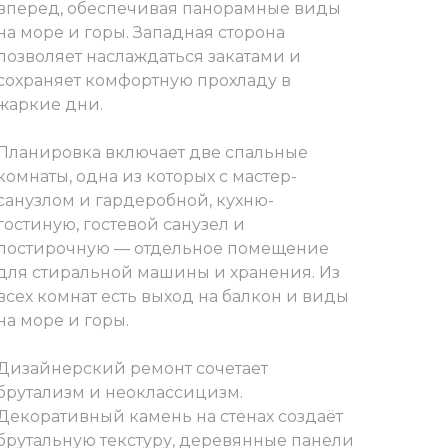
вперед, обеспечивая панорамные виды
на море и горы. Западная сторона
позволяет наслаждаться закатами и
сохраняет комфортную прохладу в
жаркие дни.
Планировка включает две спальные
комнаты, одна из которых с мастер-
санузлом и гардеробной, кухню-
гостиную, гостевой санузел и
постирочную — отдельное помещение
для стиральной машины и хранения. Из
всех комнат есть выход на балкон и виды
на море и горы.
Дизайнерский ремонт сочетает
брутализм и неоклассицизм.
Декоративный камень на стенах создаёт
брутальную текстуру, деревянные панели