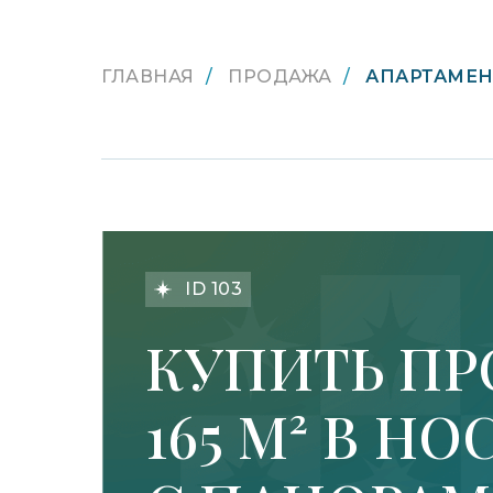
ГЛАВНАЯ
/
ПРОДАЖА
/
АПАРТАМЕНТ
ID 103
LET'S GO!
КУПИТЬ ПР
165 М² В 