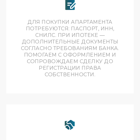
УСЛУГИ
ДЛЯ ПОКУПКИ АПАРТАМЕНТА
Аренда
ПОТРЕБУЮТСЯ: ПАСПОРТ, ИНН,
Продажа
СНИЛС. ПРИ ИПОТЕКЕ —
ДОПОЛНИТЕЛЬНЫЕ ДОКУМЕНТЫ
Инфраструктура
СОГЛАСНО ТРЕБОВАНИЯМ БАНКА.
Отзывы
ПОМОГАЕМ С ОФОРМЛЕНИЕМ И
Вопросы
СОПРОВОЖДАЕМ СДЕЛКУ ДО
РЕГИСТРАЦИИ ПРАВА
СОБСТВЕННОСТИ.
КОНТАКТЫ
Телефон
8 (800) 222-91-68
Напишите нам
INFO@ACTORGALAXY.RU
Адрес
Г. СОЧИ, КУРОРТНЫЙ ПР., 105
ЖК «Актер Гэлакси»