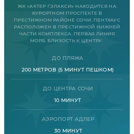
Эксперты по продаже
апартаментов
5,0
100+
рейтинг
продано
Профессиональное сопровождение
сделки от первой консультации до
получения ключей. Глубокое знание
рынка недвижимости Сочи и
индивидуальный подход к каждому
клиенту.
СВЯЗАТЬСЯ С МЕНЕДЖЕРОМ
ОСТАЛИСЬ ВОПРОСЫ?
ЗВОНИТЕ —