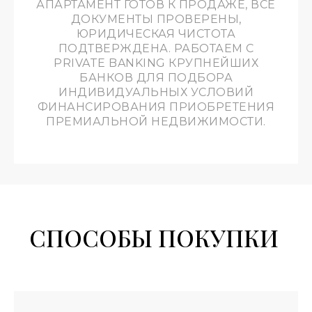
АПАРТАМЕНТ ГОТОВ К ПРОДАЖЕ, ВСЕ
ДОКУМЕНТЫ ПРОВЕРЕНЫ,
ЮРИДИЧЕСКАЯ ЧИСТОТА
ПОДТВЕРЖДЕНА. РАБОТАЕМ С
PRIVATE BANKING КРУПНЕЙШИХ
БАНКОВ ДЛЯ ПОДБОРА
УСЛУГИ АРЕНДЫ
ИНДИВИДУАЛЬНЫХ УСЛОВИЙ
ИП Малькова Алсу Шамилевна
ФИНАНСИРОВАНИЯ ПРИОБРЕТЕНИЯ
ИНН: 583508952419
ПРЕМИАЛЬНОЙ НЕДВИЖИМОСТИ.
ОГРНИП: 323508300016964
Email:
info@actorgalaxy.ru
Телефон:
8 (800) 222-91-68
УСЛУГИ ПРОДАЖИ
ИП Курмакаев Дамир Шамильевич
ИНН: 583515962129
ОГРНИП: 321237500316731
Email:
Kurmakaev88@bk.ru