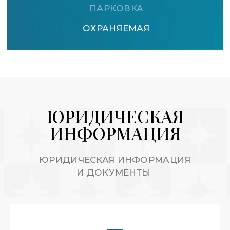
О НАС
Команда Galaxy создает незабываемый опыт
проживания в премиальном жилом комплексе
«Актер Гэлакси» в сердце Сочи.
Более 30 объектов
С 2020 года
Рейтинг 5.0/5.0
ДОКУМЕНТЫ
Публичная оферта
Правила проживания
Правила оплаты
Конфиденциальность
О бренде