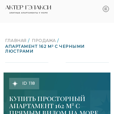
ГЛАВНАЯ
/
ПРОДАЖА
/
АПАРТАМЕНТ 162 М² С ЧЕРНЫМИ
ЛЮСТРАМИ
LET'S GO!
ID 118
КУПИТЬ ПРОСТОРНЫЙ
АПАРТАМЕНТ 162 М² С
ПРЯМЫМ ВИДОМ НА МОРЕ
И ОГРОМНЫМ БАЛКОНОМ
ДЛЯ ОТДЫХА В ЖК АКТЕР
ГЭЛАКСИ
ЖК «АКТЕР ГЭЛАКСИ» • 162 М² •
ПРЯМОЙ ВИД НА МОРЕ •
ОГРОМНЫЙ БАЛКОН • ЧЕРНЫЕ