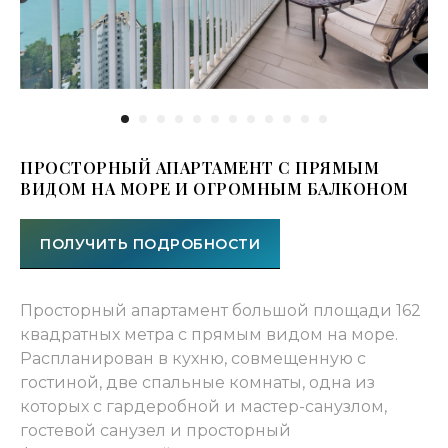
ПРОСТОРНЫЙ АПАРТАМЕНТ С ПРЯМЫМ
ВИДОМ НА МОРЕ И ОГРОМНЫМ БАЛКОНОМ
ГЛАВНОЕ
ПОЛУЧИТЬ ПОДРОБНОСТИ
ПРЕИМУЩЕСТВО —
ОГРОМНЫЙ БАЛКОН
Просторный апартамент большой площади 162
ОГРОМНЫЙ БАЛКОН ДЛЯ ОТДЫХА,
квадратных метра с прямым видом на море.
СТОЛОВОЙ И СПОРТИВНОЙ ЗОНЫ
Распланирован в кухню, совмещенную с
гостиной, две спальные комнаты, одна из
которых с гардеробной и мастер-санузлом,
Главное преимущество апартамента —
огромный балкон с прямым видом на
гостевой санузел и просторный
Чёрное море и горы, площадь которого