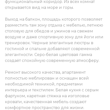
функциональный коридор. Из всех комнат
позволяет разместить несколько
открывается вид на море и горы.
функциональных зон. Зона отдыха с
комфортабельной мебелью — креслами,
столиком — для расслабления с видом на
Выход на балкон, площадь которого позволяет
море. Летняя столовая с обеденным
разместить там зону отдыха с мебелью, летнюю
столом и стульями для завтраков, обедов
и ужинов на свежем воздухе с морским
столовую для обедов и ужинов на свежем
бризом. Спортивная зона для йоги,
воздухе и даже спортивную зону для йоги или
растяжки или тренировок с видом на
тренировок. Черные элегантные люстры в
море и горы — уникальная возможность!
Из всех комнат — кухни-гостиной, спален
гостиной и спальне добавляют современной
— открывается прямой вид на море, что
элегантности. Серо-белая цветовая гамма
создаёт ощущение жизни на курорте.
создаёт спокойную современную атмосферу.
Черные элегантные люстры в гостиной и
спальне добавляют современной
элегантности. Серо-белая гамма создаёт
Ремонт высокого качества, апартамент
спокойную основу. Гардеробная в
полностью меблирован и оснащен всей
мастер-спальне обеспечивает место для
хранения. Это не просто квартира — это
необходимой техникой, предметами
просторное пространство с огромным
интерьера и текстилем. Белая кухня с серым
балконом и видами на море для
фартуком, каретная стяжка на изголовье
активной и комфортной жизни!
кровати, качественная мебель создают
комфортное пространство для жизни.