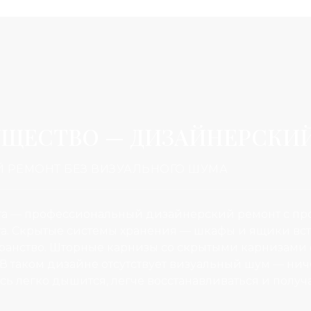
УЩЕСТВО — ДИЗАЙНЕРСКИ
 РЕМОНТ БЕЗ ВИЗУАЛЬНОГО ШУМА
нта — профессиональный дизайнерский ремонт с 
. Скрытые системы хранения — шкафы и ящики встр
ранство. Шторные карнизы со скрытыми карнизами 
В таком дизайне отсутствует визуальный шум — нич
сь легко дышится, легче восстанавливаться и получ