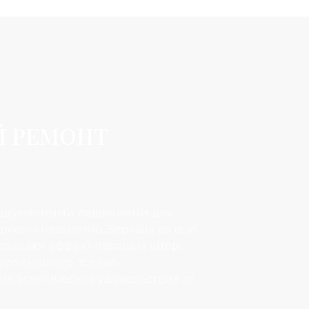
Й РЕМОНТ
продуманными решениями для
оены незаметно. Зеркала во всю
создают эффект парящих штор.
его лишнего, только
ать эстетическое удовольствие от