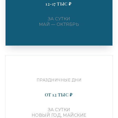
12-17 ТЫС ₽
ЗА СУТКИ
УСЛУГИ АРЕНДЫ
МАЙ — ОКТЯБРЬ
ИП Малькова Алсу Шамилевна
ИНН: 583508952419
ОГРНИП: 323508300016964
Email:
info@actorgalaxy.ru
Телефон:
8 (800) 222-91-68
УСЛУГИ ПРОДАЖИ
ПРАЗДНИЧНЫЕ ДНИ
ИП Курмакаев Дамир Шамильевич
ИНН: 583515962129
ОТ 12 ТЫС ₽
ОГРНИП: 321237500316731
Email:
Kurmakaev88@bk.ru
ЗА СУТКИ
Телефон:
8 (800) 222-91-68
НОВЫЙ ГОД, МАЙСКИЕ