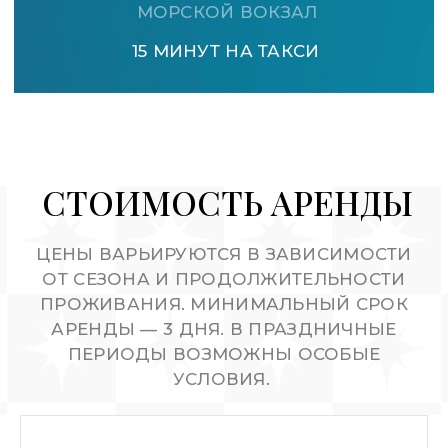
О НАС
Команда Galaxy создает незабываемый опыт
проживания в премиальном жилом комплексе
«Актер Гэлакси» в сердце Сочи.
Более 30 объектов
С 2020 года
Рейтинг 5.0/5.0
ДОКУМЕНТЫ
Публичная оферта
Правила проживания
Правила оплаты
Конфиденциальность
О бренде