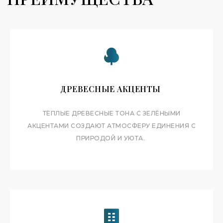
ХАРАКТЕРИСТИКИ
ТИП
СТУДИЯ
ПЛОЩАДЬ
ДРЕВЕСНЫЕ АКЦЕНТЫ
ПРОСТОРНАЯ ПЛАНИРОВКА
ТЁПЛЫЕ ДРЕВЕСНЫЕ ТОНА С ЗЕЛЁНЫМИ
ЭТАЖ
АКЦЕНТАМИ СОЗДАЮТ АТМОСФЕРУ ЕДИНЕНИЯ С
ПРИРОДОЙ И УЮТА.
ВЫСОКИЙ ЭТАЖ
СПАЛЬНЫХ МЕСТ
ДВУСПАЛЬНАЯ КРОВАТЬ
САНУЗЛЫ
1 СОВРЕМЕННЫЙ САНУЗЕЛ