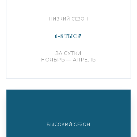
УСЛУГИ
Аренда
НИЗКИЙ СЕЗОН
Продажа
Инфраструктура
6-8 ТЫС ₽
Отзывы
Вопросы
ЗА СУТКИ
НОЯБРЬ — АПРЕЛЬ
КОНТАКТЫ
Телефон
8 (800) 222-91-68
Напишите нам
INFO@ACTORGALAXY.RU
Адрес
Г. СОЧИ, КУРОРТНЫЙ ПР., 105
ЖК «Актер Гэлакси»
ВЫСОКИЙ СЕЗОН