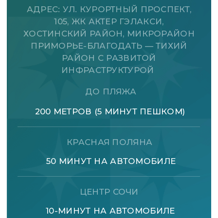
5,0
100+
рейтинг
Отзывов
Ваш персональный помощник на всех
этапах проживания. Многолетний
опыт в премиальном гостеприимстве и
внимание к каждой детали —
гарантия вашего комфорта в ЖК Актер
Гэлакси.
СВЯЗАТЬСЯ С МЕНЕДЖЕРОМ
ОСТАЛИСЬ ВОПРОСЫ?
ЗВОНИТЕ —
МЫ ВСЕГДА ВАМ РАДЫ