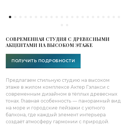
ОСОБЕННОСТИ СТУДИИ
Просторная студия на высоком этаже
жилого комплекса
Актер Гэлакси оформлена в
современном стиле с использованием
тёплых древесных тонов и зелёных
акцентов. Интерьер создан для тех, кто
СОВРЕМЕННАЯ СТУДИЯ С ДРЕВЕСНЫМИ
мечтает о спокойной жизни в гармонии
АКЦЕНТАМИ НА ВЫСОКОМ ЭТАЖЕ
с природой, наслаждаясь каждым
моментом усиления и вдохновения.
ПОЛУЧИТЬ ПОДРОБНОСТИ
Вместительная кухонная зона оснащена
всей необходимой техникой для
приготовления пищи. Древесные
фасады, современная техника и
Предлагаем стильную студию на высоком
продуманные системы хранения
этаже в жилом комплексе Актер Гэлакси с
делают кухню функциональной и
эстетичной. Обеденная зона с яркими
современным дизайном в тёплых древесных
стульями создаёт акцент в интерьере.
тонах. Главная особенность — панорамный вид
Уютный балкон с мебелью и
на море и городские пейзажи с уютного
панорамным видом на море и город —
балкона, где каждый элемент интерьера
идеальное место для отдыха, где можно
создаёт атмосферу гармонии с природой.
наслаждаться потрясающими видами и
приятной атмосферой. Ванная комната