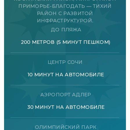
этапах проживания. Многолетний
опыт в премиальном гостеприимстве и
внимание к каждой детали —
гарантия вашего комфорта в ЖК Актер
Гэлакси.
СВЯЗАТЬСЯ С МЕНЕДЖЕРОМ
ОСТАЛИСЬ ВОПРОСЫ?
ЗВОНИТЕ —
МЫ ВСЕГДА ВАМ РАДЫ
+7 800 222 91 68
ПЕРЕЗВОНИТЕ, ПОЖАЛУЙСТА