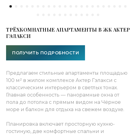
Двухкомнатные апартаменты
площадью 100 м² в жилом комплексе
Актер Гэлакси оформлены в
классическом стиле с использованием
светлых тонов. Интерьер создан для тех,
ТРЁХКОМНАТНЫЕ АПАРТАМЕНТЫ В ЖК АКТЕР
кто ценит элегантность и гармонию.
ГЭЛАКСИ
Панорамные окна наполняют
пространство естественным светом и
открывают захватывающие виды на
ПОЛУЧИТЬ ПОДРОБНОСТИ
морскую гладь.
Просторная кухня-гостиная с
классической мебелью служит центром
Предлагаем стильные апартаменты площадью
апартаментов. Белые фасады кухонного
100 м² в жилом комплексе Актер Гэлакси с
гарнитура, изящная люстра и светлая
мягкая мебель создают атмосферу
классическим интерьером в светлых тонах.
домашнего уюта. Две отдельные
Главная особенность — панорамные окна от
спальни обеспечивают комфортный
пола до потолка с прямым видом на Чёрное
отдых для всех гостей.
море и балкон для отдыха на свежем воздухе.
Из панорамных окон и балкона
открывается прямой вид на Чёрное
море. Балкон оборудован мебелью для
Планировка включает просторную кухню-
отдыха — идеальное место для
гостиную, две комфортные спальни и
утреннего кофе или вечерних