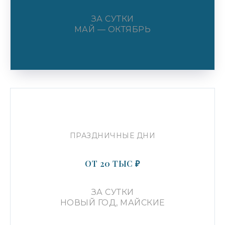
ИНН: 583508952419
ЗА СУТКИ
ОГРНИП: 323508300016964
МАЙ — ОКТЯБРЬ
Email:
info@actorgalaxy.ru
Телефон:
8 (800) 222-91-68
УСЛУГИ ПРОДАЖИ
ИП Курмакаев Дамир Шамильевич
ИНН: 583515962129
ОГРНИП: 321237500316731
ПРАЗДНИЧНЫЕ ДНИ
Email:
Kurmakaev88@bk.ru
Телефон:
8 (800) 222-91-68
ОТ 20 ТЫС ₽
ЗА СУТКИ
НОВЫЙ ГОД, МАЙСКИЕ