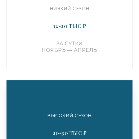
Отзывы
НИЗКИЙ СЕЗОН
Вопросы
12-20 ТЫС ₽
КОНТАКТЫ
Телефон
ЗА СУТКИ
8 (800) 222-91-68
НОЯБРЬ — АПРЕЛЬ
Напишите нам
INFO@ACTORGALAXY.RU
Адрес
Г. СОЧИ, КУРОРТНЫЙ ПР., 105
ЖК «Актер Гэлакси»
ВЫСОКИЙ СЕЗОН
УСЛУГИ АРЕНДЫ
20-30 ТЫС ₽
ИП Малькова Алсу Шамилевна