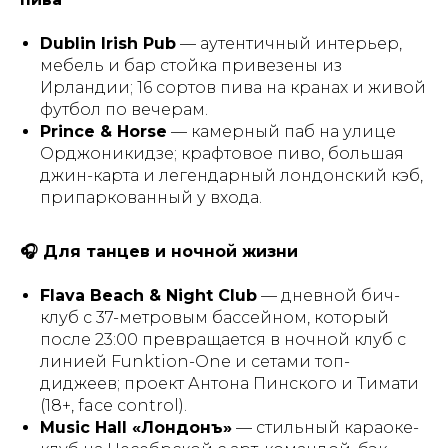
Dublin Irish Pub
— аутентичный интерьер,
мебель и бар стойка привезены из
Ирландии; 16 сортов пива на кранах и живой
футбол по вечерам.
Prince & Horse
— камерный паб на улице
Орджоникидзе; крафтовое пиво, большая
джин-карта и легендарный лондонский кэб,
припаркованный у входа.
🎧 Для танцев и ночной жизни
Flava Beach & Night Club
— дневной бич-
клуб c 37-метровым бассейном, который
после 23:00 превращается в ночной клуб с
линией Funktion-One и сетами топ-
диджеев; проект Антона Пинского и Тимати
(18+, face control).
Music Hall «Лондонъ»
— стильный караоке-