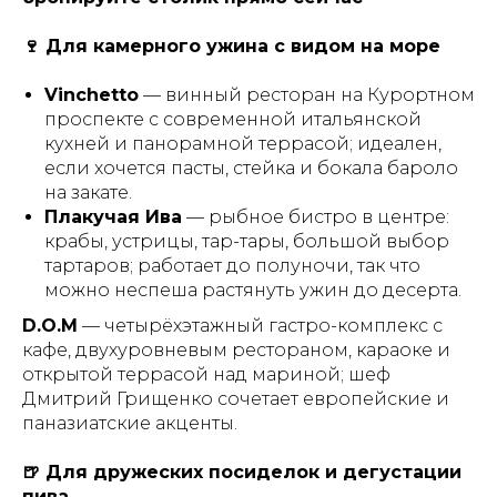
🍷 Для камерного ужина с видом на море
Vinchetto
— винный ресторан на Курортном
проспекте с современной итальянской
кухней и панорамной террасой; идеален,
если хочется пасты, стейка и бокала бароло
на закате.
Плакучая Ива
— рыбное бистро в центре:
крабы, устрицы, тар-тары, большой выбор
тартаров; работает до полуночи, так что
можно неспеша растянуть ужин до десерта.
D.O.M
— четырёхэтажный гастро-комплекс с
кафе, двухуровневым рестораном, караоке и
открытой террасой над мариной; шеф
Дмитрий Грищенко сочетает европейские и
паназиатские акценты.
🍺 Для дружеских посиделок и дегустации
пива