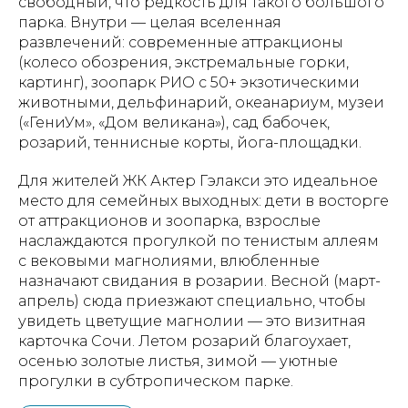
свободный, что редкость для такого большого
парка. Внутри — целая вселенная
развлечений: современные аттракционы
(колесо обозрения, экстремальные горки,
картинг), зоопарк РИО с 50+ экзотическими
животными, дельфинарий, океанариум, музеи
(«ГениУм», «Дом великана»), сад бабочек,
розарий, теннисные корты, йога-площадки.
Для жителей ЖК Актер Гэлакси это идеальное
место для семейных выходных: дети в восторге
от аттракционов и зоопарка, взрослые
наслаждаются прогулкой по тенистым аллеям
с вековыми магнолиями, влюбленные
назначают свидания в розарии. Весной (март-
апрель) сюда приезжают специально, чтобы
увидеть цветущие магнолии — это визитная
карточка Сочи. Летом розарий благоухает,
осенью золотые листья, зимой — уютные
прогулки в субтропическом парке.