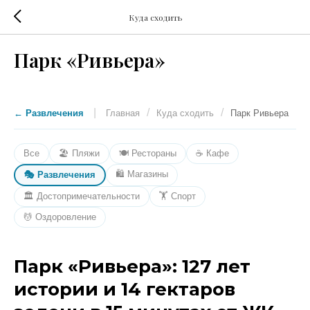
Куда сходить
Парк «Ривьера»
|
/
/
← Развлечения
Главная
Куда сходить
Парк Ривьера
Все
🏖️ Пляжи
🍽️ Рестораны
☕ Кафе
🛍️ Магазины
🎭 Развлечения
🏛️ Достопримечательности
🏋️ Спорт
💆 Оздоровление
Парк «Ривьера»: 127 лет
истории и 14 гектаров