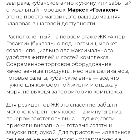
завтрака, кубанское вино к ужину или забытый
стиральный порошок.
Маркет «Гэлакси»
—
это не просто магазин, это ваша домашняя
кладовая в шаговой доступности.
Расположенный на первом этаже ЖК «Актер
Гэлакси» (буквально под ногами!), маркет
создан специально для максимального
удобства жителей и гостей комплекса.
Современное торговое оборудование,
качественные продукты, местные деликатесы,
готовые салаты, кубанские вина — всё, что
нужно для комфортной жизни и отдыха у
моря, не выходя за территорию комплекса.
Для резидентов ЖК это спасение: забыли
молоко к утреннему кофе — 2 минуты вниз;
вечером захотелось вина — тут же; гости
приехали внезапно — готовые салаты и
закуски под рукой. Для туристов — идеальное
решение: не нужно искать супермаркеты в