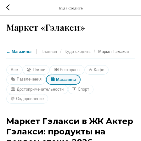
Куда сходить
Маркет «Гэлакси»
|
/
/
← Магазины
Главная
Куда сходить
Маркет Гэлакси
Все
🏖️ Пляжи
🍽️ Рестораны
☕ Кафе
🎭 Развлечения
🛍️ Магазины
🏛️ Достопримечательности
🏋️ Спорт
💆 Оздоровление
Маркет Гэлакси в ЖК Актер
Гэлакси: продукты на